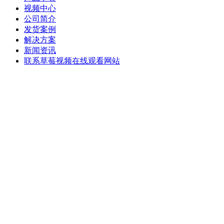
视频中心
公司简介
发货案例
解决方案
新闻资讯
联系草莓视频在线观看网站