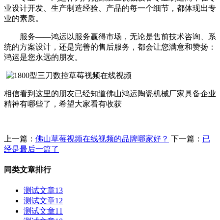
业设计开发、生产制造经验、产品的每一个细节，都体现出专
业的素质。
服务——鸿运以服务赢得市场，无论是售前技术咨询、系
统的方案设计，还是完善的售后服务，都会让您满意和赞扬：
鸿运是您永远的朋友。
相信看到这里的朋友已经知道佛山鸿运陶瓷机械厂家具备企业
精神有哪些了，希望大家看有收获
上一篇：
佛山草莓视频在线视频的品牌哪家好？
下一篇：
已
经是最后一篇了
同类文章排行
测试文章13
测试文章12
测试文章11