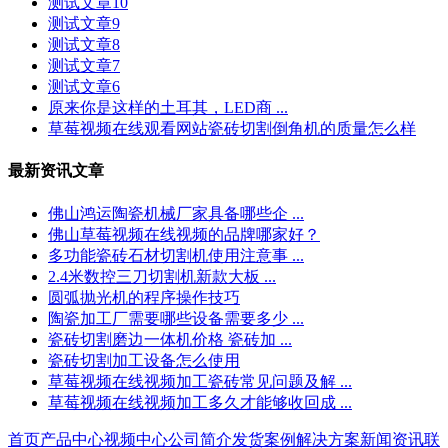
测试文章10
测试文章9
测试文章8
测试文章7
测试文章6
原来你是这样的土耳其，LED商 ...
草莓视频在线观看网站瓷砖切割倒角机的质量怎么样
最新资讯文章
佛山鸿运陶瓷机械厂家具备哪些企 ...
佛山草莓视频在线视频的品牌哪家好？
多功能瓷砖石材切割机使用注意事 ...
2.4米数控三刀切割机新款大板 ...
圆弧抛光机的程序操作技巧
陶瓷加工厂需要哪些设备需要多少 ...
瓷砖切割磨边一体机价格 瓷砖加 ...
瓷砖切割加工设备怎么使用
草莓视频在线视频加工瓷砖常见问题及解 ...
草莓视频在线视频加工多久才能够收回成 ...
首页
产品中心
视频中心
公司简介
发货案例
解决方案
新闻资讯
联